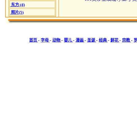
东方-(4)
照片(5)
-
-
-
-
-
-
-
-
-
首页
字母
动物
婴儿
漫画
圣诞
经典
鲜花
宗教