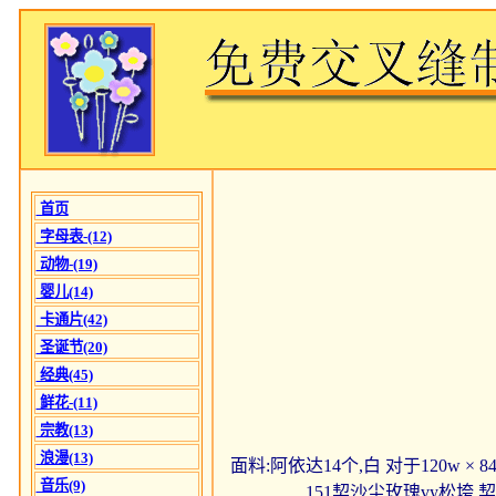
首页
字母表-(12)
动物-(19)
婴儿(14)
卡通片(42)
圣诞节(20)
经典(45)
鲜花-(11)
宗教(13)
浪漫(13)
面料:阿依达14个,白 对于120w × 
音乐(9)
151契沙尘玫瑰vy松垮 契