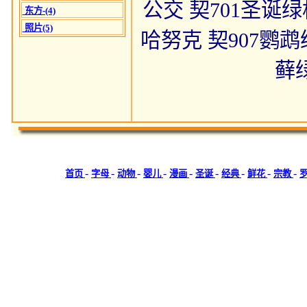
公交 契701圣诞绿
东方-(4)
照片(5)
哈努克 契907鹦鹉
藓绿
-
-
-
-
-
-
-
-
-
首页
字母
动物
婴儿
漫画
圣诞
经典
鲜花
宗教