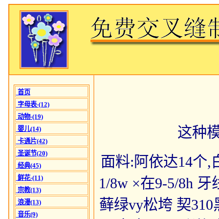
首页
字母表-(12)
动物-(19)
这种
婴儿(14)
卡通片(42)
圣诞节(20)
面料:阿依达14个,白 
经典(45)
鲜花-(11)
1/8w ×在9-5/
宗教(13)
藓绿vy松垮 契310
浪漫(13)
音乐(9)