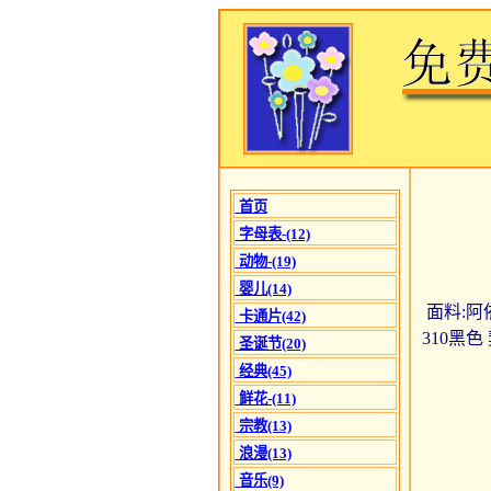
首页
字母表-(12)
动物-(19)
婴儿(14)
面料:阿依
卡通片(42)
310黑色
圣诞节(20)
经典(45)
鲜花-(11)
宗教(13)
浪漫(13)
音乐(9)