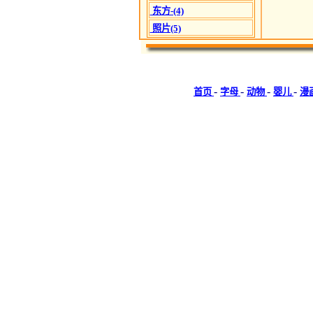
东方-(4)
照片(5)
-
-
-
-
首页
字母
动物
婴儿
漫