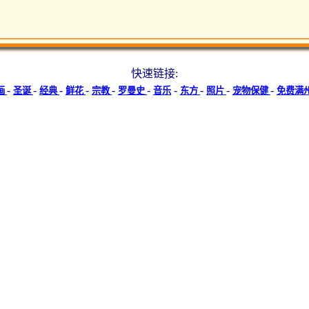
快速链接:
-
-
-
-
-
-
-
-
-
-
画
圣诞
经典
鲜花
宗教
罗曼史
音乐
东方
照片
宠物保健
免费满