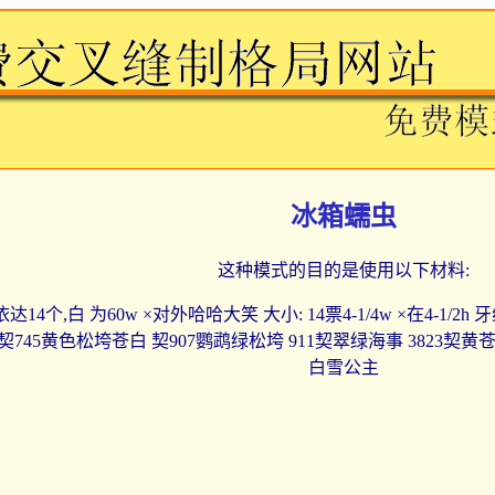
冰箱蠕虫
这种模式的目的是使用以下材料:
达14个,白 为60w ×对外哈哈大笑 大小: 14票4-1/4w ×在4-1/
 契745黄色松垮苍白 契907鹦鹉绿松垮 911契翠绿海事 3823契黄苍白
白雪公主