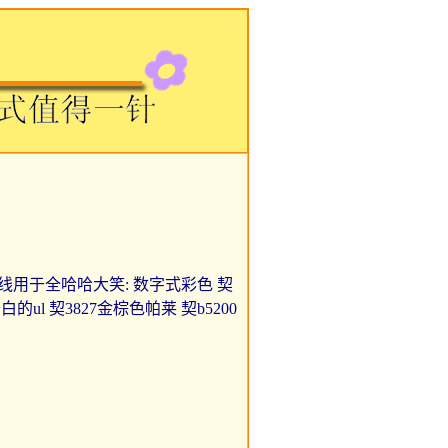
2h 牙线用于全哈哈大笑: 数字式彩色 契
的ul 契3827金棕色帕莱 契b5200