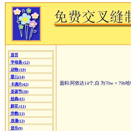
首页
字母表-(12)
动物-(19)
婴儿(14)
面料:阿依达14个,白 为70w × 79
卡通片(42)
圣诞节(20)
经典(45)
鲜花-(11)
宗教(13)
浪漫(13)
音乐(9)