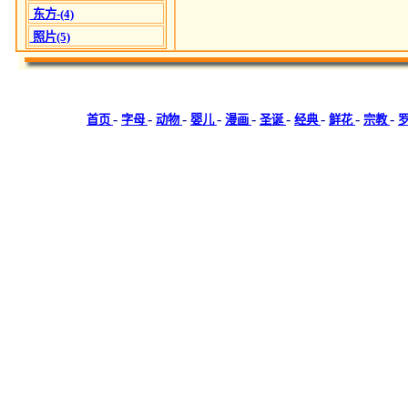
东方-(4)
照片(5)
-
-
-
-
-
-
-
-
-
首页
字母
动物
婴儿
漫画
圣诞
经典
鲜花
宗教