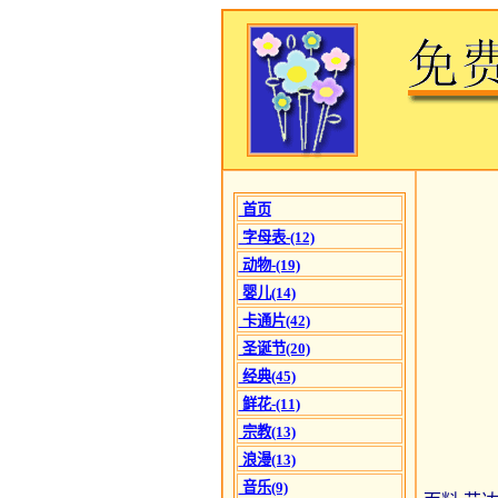
首页
字母表-(12)
动物-(19)
婴儿(14)
卡通片(42)
圣诞节(20)
经典(45)
鲜花-(11)
宗教(13)
浪漫(13)
音乐(9)