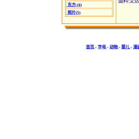
面料:艾达1
东方-(4)
照片(5)
-
-
-
-
首页
字母
动物
婴儿
漫