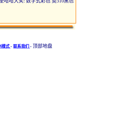
 牙线用于全哈哈大笑: 数字式彩色 契310黑色
-
- 顶部地盘
州模式
联系我们