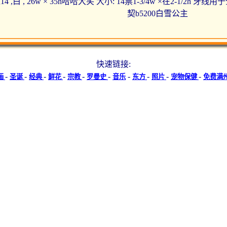
4 ,白 , 26w × 35h哈哈大笑 大小: 14票1-3/4w ×在2-1/2h
契b5200白雪公主
快速链接:
-
-
-
-
-
-
-
-
-
-
画
圣诞
经典
鲜花
宗教
罗曼史
音乐
东方
照片
宠物保健
免费满