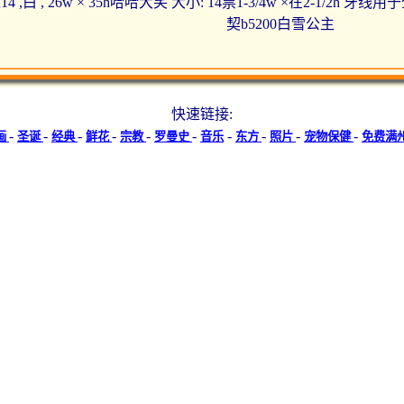
4 ,白 , 26w × 35h哈哈大笑 大小: 14票1-3/4w ×在2-1/2h
契b5200白雪公主
快速链接:
-
-
-
-
-
-
-
-
-
-
画
圣诞
经典
鲜花
宗教
罗曼史
音乐
东方
照片
宠物保健
免费满