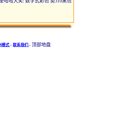
 牙线用于全哈哈大笑: 数字式彩色 契310黑色
-
- 顶部地盘
州模式
联系我们