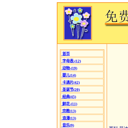
首页
字母表-(12)
动物-(19)
婴儿(14)
卡通片(42)
圣诞节(20)
经典(45)
鲜花-(11)
宗教(13)
浪漫(13)
音乐(9)