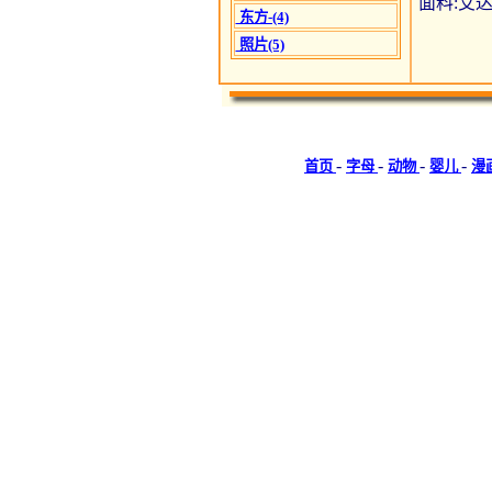
面料:艾达1
东方-(4)
照片(5)
-
-
-
-
首页
字母
动物
婴儿
漫