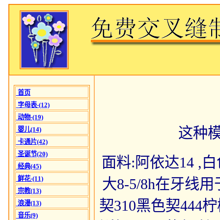
首页
字母表-(12)
动物-(19)
这种
婴儿(14)
卡通片(42)
圣诞节(20)
面料:阿依达14 ,白色
经典(45)
鲜花-(11)
大8-5/8h在牙线
宗教(13)
契310黑色契444
浪漫(13)
音乐(9)