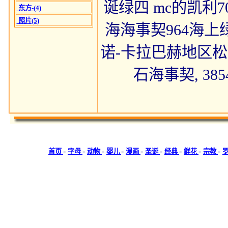
诞绿四 mc的凯利7
东方-(4)
照片(5)
海海事契964海上
诺-卡拉巴赫地区松
石海事契, 3
-
-
-
-
-
-
-
-
-
首页
字母
动物
婴儿
漫画
圣诞
经典
鲜花
宗教