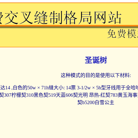
圣诞树
这种模式的目的是使用以下材料:
14 ,白色的50w × 71h缝大小: 14票 3-1/2w × 5h型牙线用于
307柠檬契310黑色契519天蓝606契光明 昂热-红契783黄玉海事
契b5200白雪公主