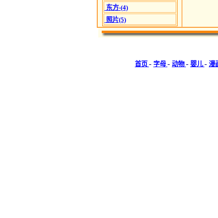
东方-(4)
照片(5)
-
-
-
-
首页
字母
动物
婴儿
漫