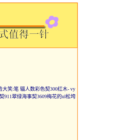
全哈哈大笑:笔 辐人数彩色契300红木- vy
契911翠绿海事契3609梅花的ul松垮