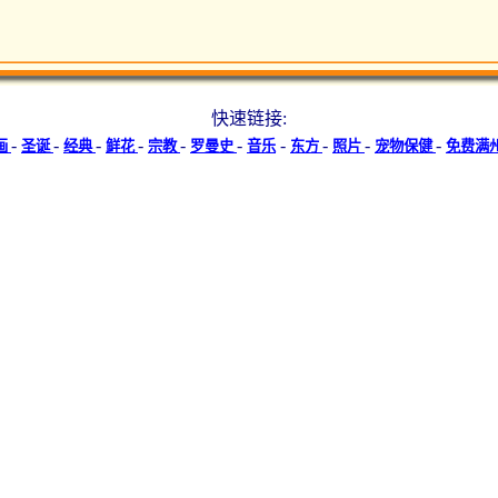
快速链接:
-
-
-
-
-
-
-
-
-
-
画
圣诞
经典
鲜花
宗教
罗曼史
音乐
东方
照片
宠物保健
免费满