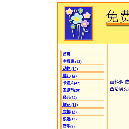
首页
字母表-(12)
动物-(19)
婴儿(14)
面料:阿依达
卡通片(42)
西哈努克契
圣诞节(20)
经典(45)
鲜花-(11)
宗教(13)
浪漫(13)
音乐(9)