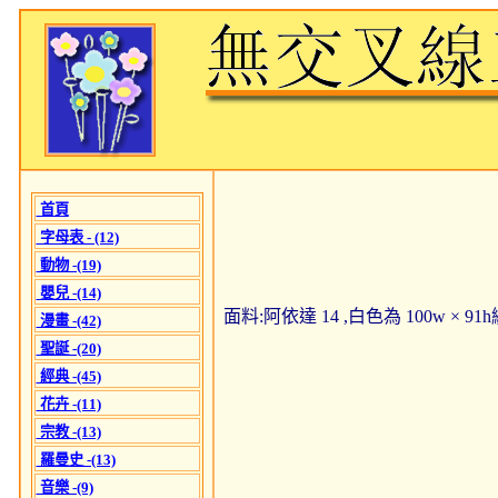
首頁
字母表 - (12)
動物 -(19)
嬰兒 -(14)
面料:阿依達 14 ,白色為 100w × 9
漫畫 -(42)
聖誕 -(20)
經典 -(45)
花卉 -(11)
宗教 -(13)
羅曼史 -(13)
音樂 -(9)