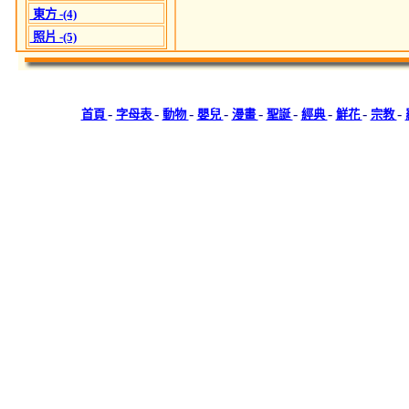
東方 -(4)
照片 -(5)
-
-
-
-
-
-
-
-
-
首頁
字母表
動物
嬰兒
漫畫
聖誕
經典
鮮花
宗教