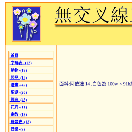
首頁
字母表 - (12)
動物 -(19)
嬰兒 -(14)
面料:阿依達 14 ,白色為 100w × 9
漫畫 -(42)
聖誕 -(20)
經典 -(45)
花卉 -(11)
宗教 -(13)
羅曼史 -(13)
音樂 -(9)