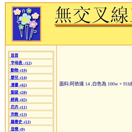
首頁
字母表 - (12)
動物 -(19)
嬰兒 -(14)
面料:阿依達 14 ,白色為 100w × 9
漫畫 -(42)
聖誕 -(20)
經典 -(45)
花卉 -(11)
宗教 -(13)
羅曼史 -(13)
音樂 -(9)