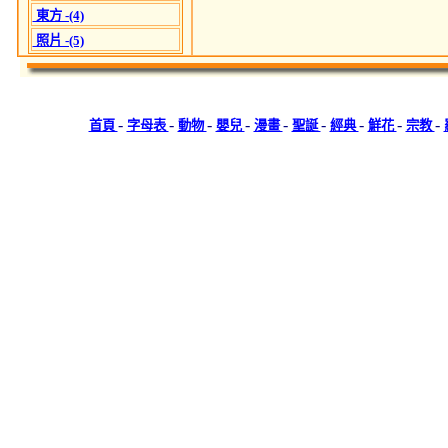
東方 -(4)
照片 -(5)
-
-
-
-
-
-
-
-
-
首頁
字母表
動物
嬰兒
漫畫
聖誕
經典
鮮花
宗教