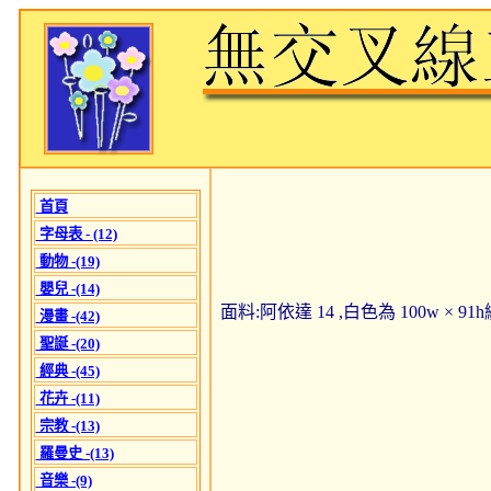
首頁
字母表 - (12)
動物 -(19)
嬰兒 -(14)
面料:阿依達 14 ,白色為 100w × 9
漫畫 -(42)
聖誕 -(20)
經典 -(45)
花卉 -(11)
宗教 -(13)
羅曼史 -(13)
音樂 -(9)