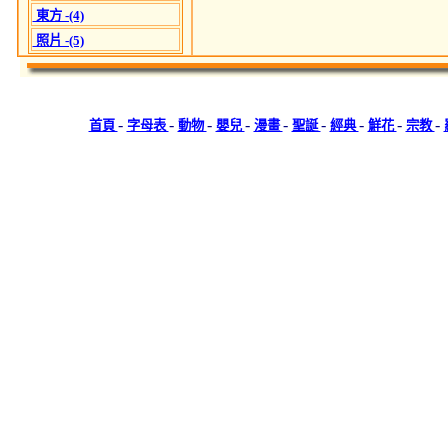
東方 -(4)
照片 -(5)
-
-
-
-
-
-
-
-
-
首頁
字母表
動物
嬰兒
漫畫
聖誕
經典
鮮花
宗教