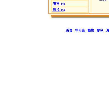
東方 -(4)
照片 -(5)
-
-
-
-
首頁
字母表
動物
嬰兒