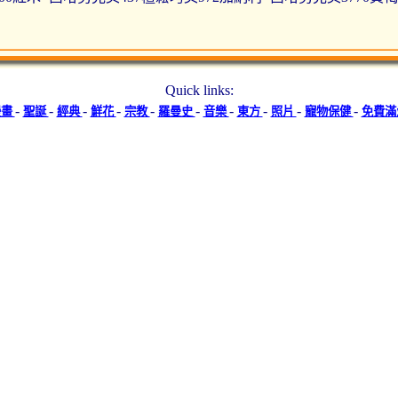
Quick links:
-
-
-
-
-
-
-
-
-
-
漫畫
聖誕
經典
鮮花
宗教
羅曼史
音樂
東方
照片
寵物保健
免費滿