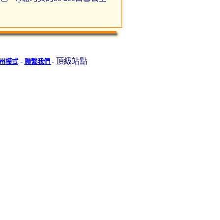
-
- 頂級站點
州模式
聯繫我們