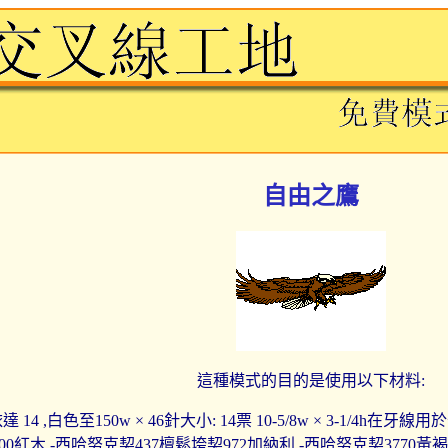
自由之鷹
這種模式的目的是使用以下材料:
 14 ,白色至150w × 46針大小: 14票 10-5/8w × 3-1/4h
00紅木 -西哈努克契437檀鬆垮契972加納利 -西哈努克契3770黃褐色