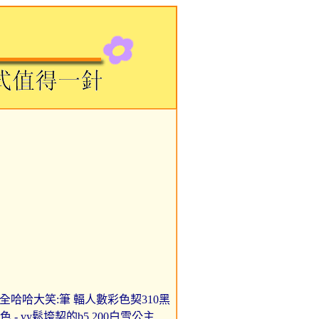
在牙線用於全哈哈大笑:筆 輻人數彩色契310黑
 - vy鬆垮契的b5 200白雪公主