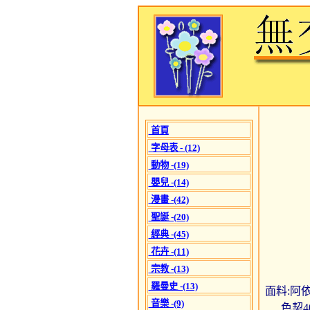
首頁
字母表 - (12)
動物 -(19)
嬰兒 -(14)
漫畫 -(42)
聖誕 -(20)
經典 -(45)
花卉 -(11)
宗教 -(13)
羅曼史 -(13)
面料:阿依達
音樂 -(9)
色契4