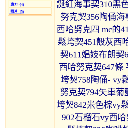
誕紅海事契310黑色
東方 -(4)
照片 -(5)
努克契356陶俑海事
西哈努克四 mc的4
鬆垮契451殼灰西哈
契611娼妓布朗契6
西哈努克契647條 
垮契758陶俑- v
努克契794矢車菊
垮契842米色棕v
902石榴石vy西