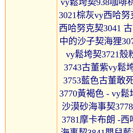
vy鬆垮契938咖啡
3021棕灰vy西哈努
西哈努克契3041 
中的沙子契海狸3072
vy鬆垮契3721
3743古董紫vy鬆
3753藍色古董敢死
3770黃褐色 - v
沙漠砂海事契3778
3781摩卡布朗 -
海事契3841嬰兒藍蒼