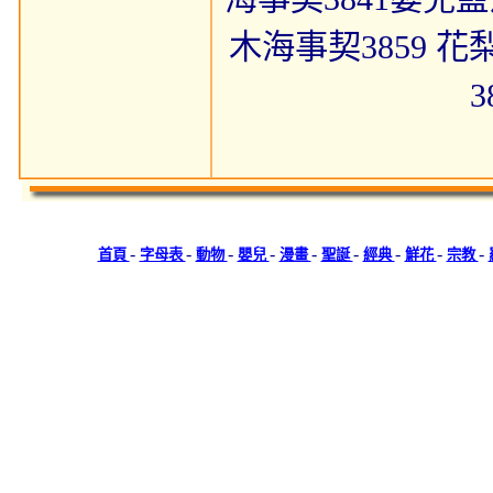
木海事契3859 花
-
-
-
-
-
-
-
-
-
首頁
字母表
動物
嬰兒
漫畫
聖誕
經典
鮮花
宗教