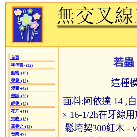
首頁
若蟲 
字母表 - (12)
動物 -(19)
這種
嬰兒 -(14)
漫畫 -(42)
聖誕 -(20)
面料:阿依達 14 ,白色
經典 -(45)
花卉 -(11)
× 16-1/2h在
宗教 -(13)
鬆垮契300紅木 -
羅曼史 -(13)
音樂 -(9)