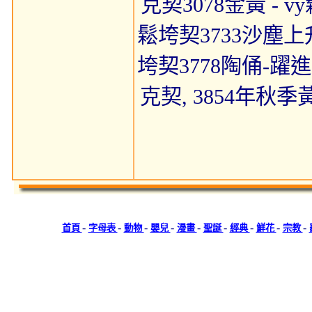
克契3078金黃 - v
鬆垮契3733沙塵上
垮契3778陶俑-躍進
克契, 3854年秋季
-
-
-
-
-
-
-
-
-
首頁
字母表
動物
嬰兒
漫畫
聖誕
經典
鮮花
宗教