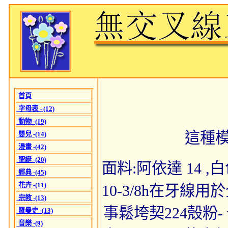
首頁
字母表 - (12)
動物 -(19)
這種
嬰兒 -(14)
漫畫 -(42)
聖誕 -(20)
面料:阿依達 14 ,白色為
經典 -(45)
花卉 -(11)
10-3/8h在牙線
宗教 -(13)
事鬆垮契224殼粉- 
羅曼史 -(13)
音樂 -(9)