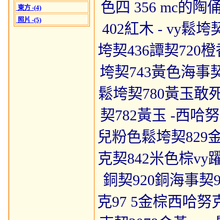
色四 356 mc的
東方 -(4)
照片 -(5)
402紅木 - vy
垮契436譚契720橙
垮契743黃色海事契7
鬆垮契780黃玉敢死
契782黃玉 -西哈努
兒粉色鬆垮契829
克契842米色棕vy躍
銅契920銅海事契
克97 5金棕西哈努