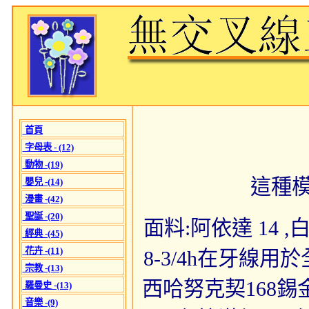
首頁
字母表 - (12)
動物 -(19)
這種
嬰兒 -(14)
漫畫 -(42)
聖誕 -(20)
面料:阿依達 14 ,白達
經典 -(45)
花卉 -(11)
8-3/4h在牙線用
宗教 -(13)
西哈努克契168錫金
羅曼史 -(13)
音樂 -(9)