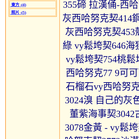
355碲 拉漢俑-西哈
東方 -(4)
照片 -(5)
灰西哈努克契414鋼
灰西哈努克契453
綠 vy鬆垮契646
vy鬆垮契754桃鬆垮
西哈努克77 9可可
石榴石vy西哈努克契
3024溴 自己的灰色
董紫海事契3042
3078金黃 - vy