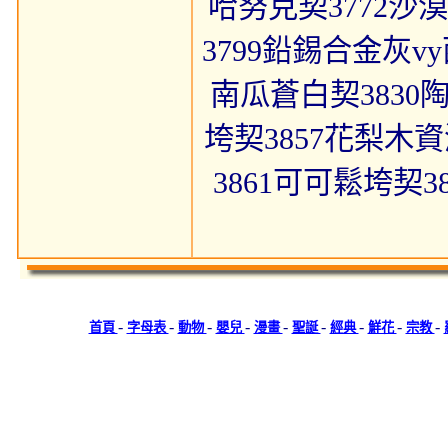
哈努克契3772沙漠
3799鉛錫合金灰v
南瓜蒼白契3830陶俑
垮契3857花梨木資源
3861可可鬆垮契3
-
-
-
-
-
-
-
-
-
首頁
字母表
動物
嬰兒
漫畫
聖誕
經典
鮮花
宗教