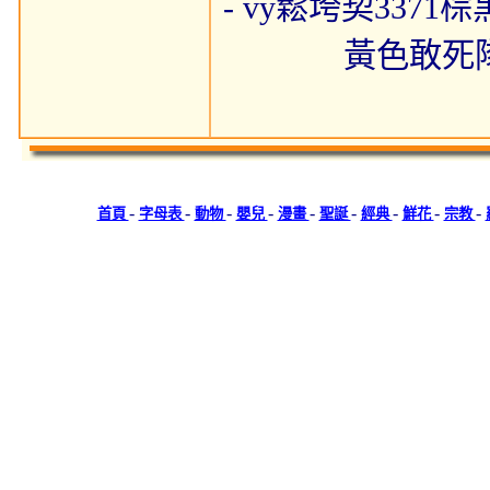
- vy鬆垮契3371
黃色敢死隊
-
-
-
-
-
-
-
-
-
首頁
字母表
動物
嬰兒
漫畫
聖誕
經典
鮮花
宗教