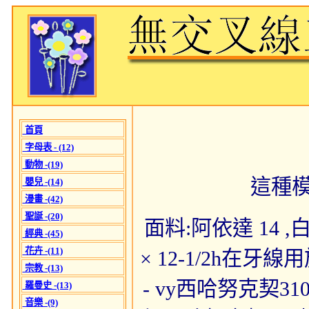
首頁
字母表 - (12)
動物 -(19)
這種
嬰兒 -(14)
漫畫 -(42)
聖誕 -(20)
面料:阿依達 14 ,白色
經典 -(45)
花卉 -(11)
× 12-1/2h在
宗教 -(13)
- vy西哈努克契3
羅曼史 -(13)
音樂 -(9)