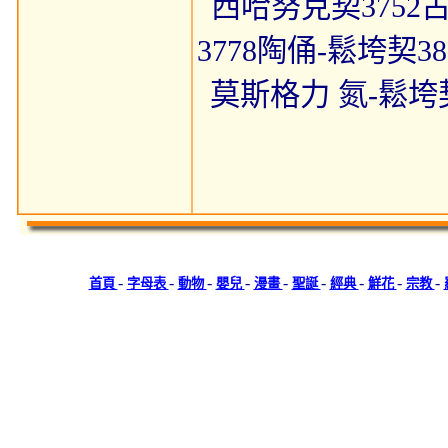
西哈努克契3752古董
3778陶俑-鬆垮契3
莫斯格力 氮-鬆垮契
-
-
-
-
-
-
-
-
-
首頁
字母表
動物
嬰兒
漫畫
聖誕
經典
鮮花
宗教