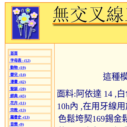
首頁
字母表 - (12)
動物 -(19)
這種
嬰兒 -(14)
漫畫 -(42)
聖誕 -(20)
面料:阿依達 14 ,白色為
經典 -(45)
花卉 -(11)
10h內 ,在用牙線
宗教 -(13)
色鬆垮契169錫金鬆
羅曼史 -(13)
音樂 -(9)