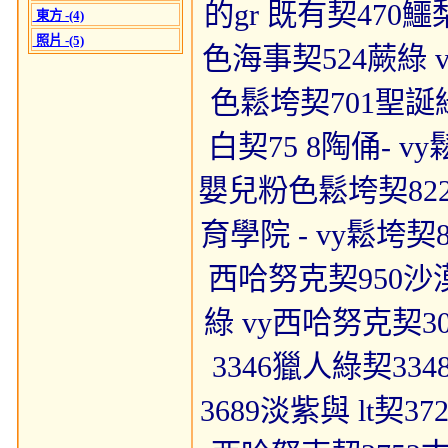
的gr 既有契470
東方 -(4)
照片 -(5)
色海事契524蕨綠 
色鬆垮契701聖誕
白契75 8陶俑- v
嬰兒粉色鬆垮契82
育學院 - vy鬆垮
西哈努克契950沙漠
綠 vy西哈努克契3
3346獵人綠契33
3689淡紫與 lt契