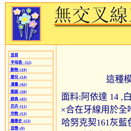
首頁
字母表 - (12)
動物 -(19)
這種
嬰兒 -(14)
漫畫 -(42)
聖誕 -(20)
面料:阿依達 14 ,白色
經典 -(45)
花卉 -(11)
×合在牙線用於全哈
宗教 -(13)
哈努克契161灰藍
羅曼史 -(13)
音樂 -(9)