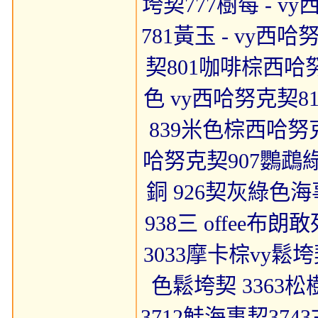
垮契777樹莓 - 
781黃玉 - vy西
契801咖啡棕西哈
色 vy西哈努克契8
839米色棕西哈努克
哈努克契907鸚鵡綠
銅 926契灰綠色
938三 offee
3033摩卡棕vy鬆
色鬆垮契 3363松
3712鮭海事契374