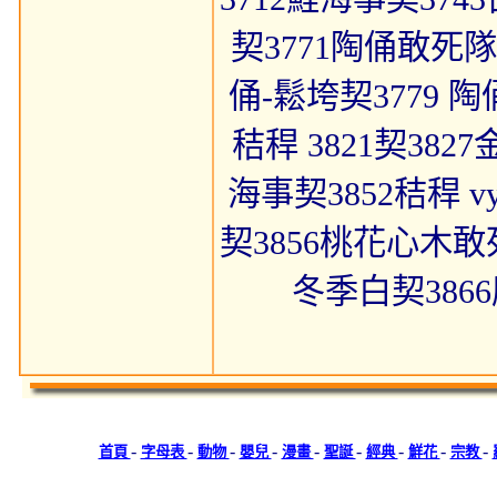
契3771陶俑敢死隊
俑-鬆垮契3779 陶
秸稈 3821契382
海事契3852秸稈 
契3856桃花心木敢
冬季白契3866
-
-
-
-
-
-
-
-
-
首頁
字母表
動物
嬰兒
漫畫
聖誕
經典
鮮花
宗教