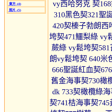
vy西哈努克 契168
東方 -(4)
照片 -(5)
310黑色契321聖
420契榛子勃朗西
垮契471鱷梨綠 vy鬆
蕨綠 vy鬆垮契58
朗vy鬆垮契 640
666聖誕紅血契67
舊金海事契730橄欖
dk 733契橄欖綠海
契741桔海事契74