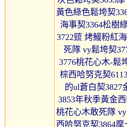
黃色綠色鬆垮契33
海事契3364松樹綠
3722巰 烤鰻粉紅海
死隊 vy鬆垮契3
3776桃花心木-鬆
棕西哈努克契6113秸
的ul蒼白契382
3853年秋季黃金西
桃花心木敢死隊 vy
西哈努克契3864摩