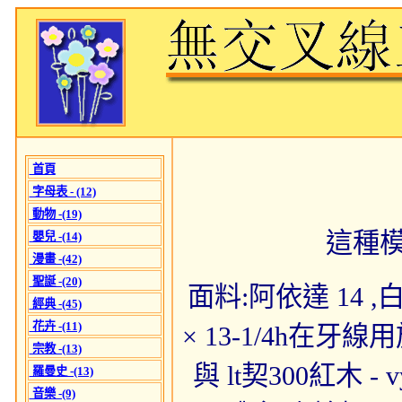
首頁
字母表 - (12)
動物 -(19)
這種
嬰兒 -(14)
漫畫 -(42)
聖誕 -(20)
面料:阿依達 14 ,白色
經典 -(45)
花卉 -(11)
× 13-1/4h在
宗教 -(13)
與 lt契300紅木
羅曼史 -(13)
音樂 -(9)