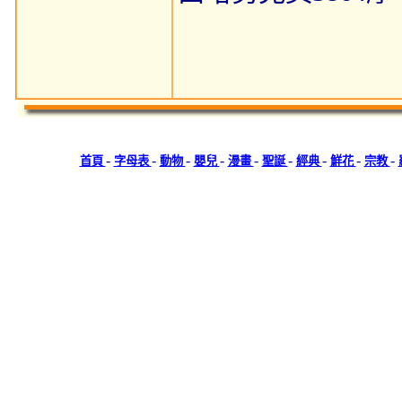
-
-
-
-
-
-
-
-
-
首頁
字母表
動物
嬰兒
漫畫
聖誕
經典
鮮花
宗教