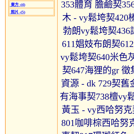
353體育 膽鹼契3
東方 -(4)
照片 -(5)
木 - vy鬆垮契4
勃朗vy鬆垮契43
611娼妓布朗契61
vy鬆垮契640米色
契647海狸的gr 
資源 - dk 729
有海事契738檀vy鬆
黃玉 - vy西哈努
801咖啡棕西哈努