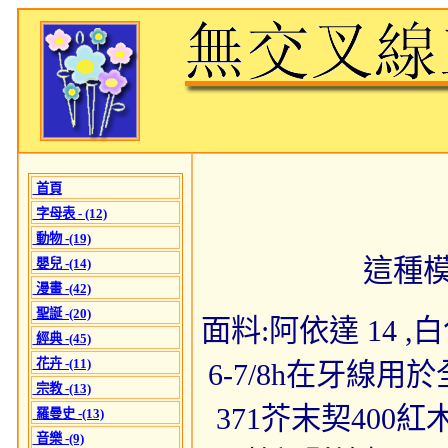
首頁
字母表 - (12)
動物 -(19)
這種
嬰兒 -(14)
漫畫 -(42)
聖誕 -(20)
面料:阿依達 14 ,白色
經典 -(45)
花卉 -(11)
6-7/8h在牙線用
宗教 -(13)
371芥末契400
羅曼史 -(13)
音樂 -(9)