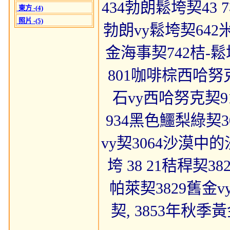
434勃朗鬆垮契43
東方 -(4)
照片 -(5)
勃朗vy鬆垮契642
金海事契742桔-
801咖啡棕西哈努克
石vy西哈努克契91
934黑色鱷梨綠契3
vy契3064沙漠中
垮 38 21秸稈契3
帕萊契3829舊金v
契, 3853年秋