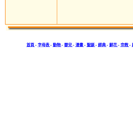
-
-
-
-
-
-
-
-
-
首頁
字母表
動物
嬰兒
漫畫
聖誕
經典
鮮花
宗教