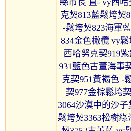
縣市長 直- vy西
克契813藍鬆垮契8
-鬆垮契823海軍
834金色橄欖 vy鬆
西哈努克契919紫
931藍色古董海事契
克契951黃褐色 -
契977金棕鬆垮契
3064沙漠中的沙子
鬆垮契3363松樹綠
契3752古董藍 vy