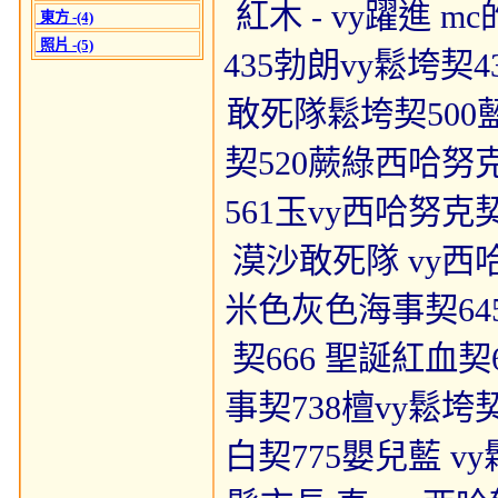
紅木 - vy躍進 
東方 -(4)
照片 -(5)
435勃朗vy鬆垮契4
敢死隊鬆垮契500藍
契520蕨綠西哈努克
561玉vy西哈努克
漠沙敢死隊 vy西哈
米色灰色海事契64
契666 聖誕紅血契
事契738檀vy鬆垮
白契775嬰兒藍 v