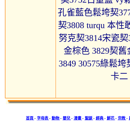
孔雀藍色鬆垮契377
契3808 turqu 
努克契3814宋瓷契
金棕色 3829契
3849 30575綠
卡二 
-
-
-
-
-
-
-
-
-
首頁
字母表
動物
嬰兒
漫畫
聖誕
經典
鮮花
宗教