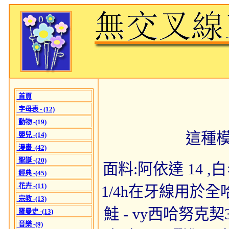
首頁
字母表 - (12)
動物 -(19)
這種
嬰兒 -(14)
漫畫 -(42)
聖誕 -(20)
面料:阿依達 14 ,白×
經典 -(45)
花卉 -(11)
1/4h在牙線用於全
宗教 -(13)
鮭 - vy西哈努克契
羅曼史 -(13)
音樂 -(9)