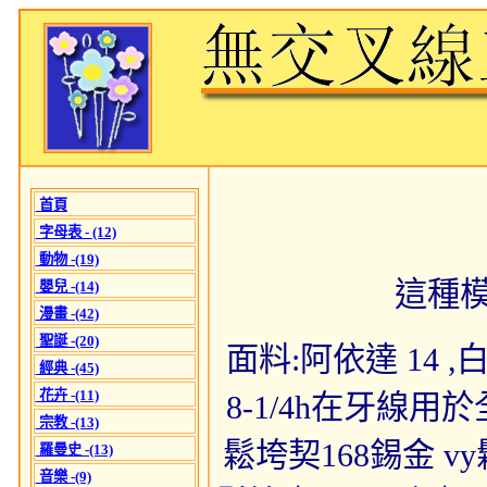
首頁
字母表 - (12)
動物 -(19)
這種
嬰兒 -(14)
漫畫 -(42)
聖誕 -(20)
面料:阿依達 14 ,白達
經典 -(45)
花卉 -(11)
8-1/4h在牙線用
宗教 -(13)
鬆垮契168錫金 vy
羅曼史 -(13)
音樂 -(9)