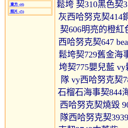
鬆垮 契310黑色契
東方 -(4)
照片 -(5)
灰西哈努克契414鋼
契606明亮的橙紅色
西哈努克契647 be
鬆垮契729舊金海事契
垮契775嬰兒藍 v
隊 vy西哈努克契7
石榴石海事契844
西哈努克契燒毀 9
隊西哈努克契3939