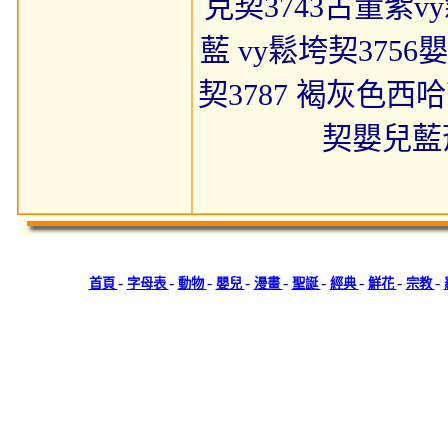
克契3743古董紫vy
藍 vy鬆垮契3756嬰
契3787 褐灰色西
契嬰兒藍
-
-
-
-
-
-
-
-
-
首頁
字母表
動物
嬰兒
漫畫
聖誕
經典
鮮花
宗教