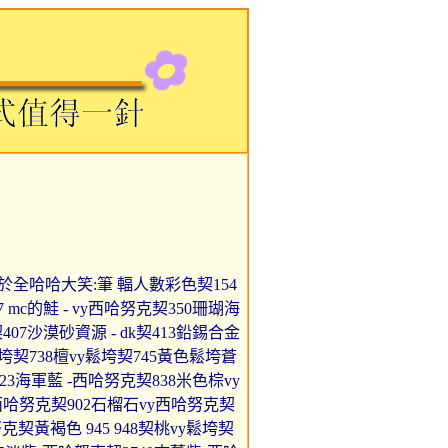
8h在牙線用於全哈哈大笑:筆 輻人數彩色契154
7 mc的鮭 - vy西哈努克契350珊瑚海
契407沙漠砂資源 - dk契413鉛錫合金
垮契738檀vy鬆垮契745黃色鬆垮蒼
23海軍藍 -西哈努克契838米色棕vy
西哈努克契902石榴石vy西哈努克契
克契黃褐色 945 948契桃vy鬆垮契