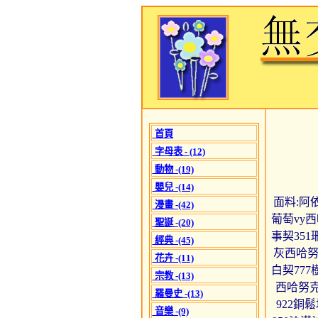
首頁
字母表 - (12)
動物 -(19)
嬰兒 -(14)
面料:阿依達
漫畫 -(42)
葡萄vy西
聖誕 -(20)
事契351
經典 -(45)
灰西哈努
花卉 -(11)
白契777
宗教 -(13)
西哈努克
羅曼史 -(13)
922銅
音樂 -(9)