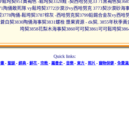
沙鬆垮契951黃褐色 -鬆垮契3328鮭 -契西哈努克33 71黑褐色契3
71陶俑敢死隊 vy鬆垮契3772沙漠沙vy西哈努克 3773契沙漠砂海事
3778陶俑-鬆垮契3787棕灰 -西哈努克契3799鉛錫合金灰vy西哈
瓜蒼白契3830陶俑海事契3831螺栓 漿果資源 - dk契, 3855年秋
垮契3858花梨木海事契3860可可契3861可可鬆垮契38
Quick links:
-
-
-
-
-
-
-
-
-
-
漫畫
聖誕
經典
鮮花
宗教
羅曼史
音樂
東方
照片
寵物保健
免費滿