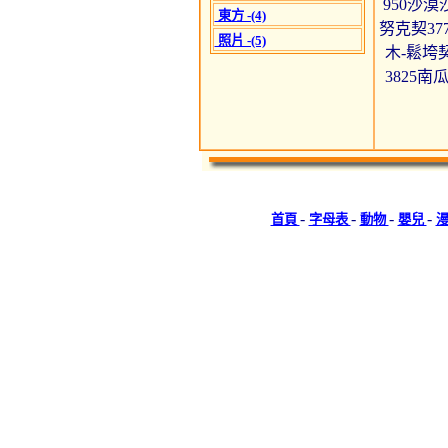
950沙漠
東方 -(4)
努克契37
照片 -(5)
木-鬆垮契
3825南
-
-
-
-
首頁
字母表
動物
嬰兒