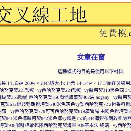
女童在窗
這種模式的目的是使用以下材料:
 14 ,白達 200w × 244h縫大小: 14票 14-1/4w × 17-3/
哈努克契221殼粉- vy西哈努克契224殼粉- vy鬆垮契310黑色四 34
珊瑚契355陶俑-西哈努克契356陶俑海事契402馬 hogany - vy鬆垮
克契612娼妓勃朗鬆垮契640米色灰色vy契西哈努克72 2橙香料鬆
樹莓 - vy西哈努克契779可可西哈努克契819廣管局 由粉色鬆垮契8
契841米色棕鬆垮契842米色棕vy躍進 mc的844海狸布朗敢死隊
鬆垮契938咖啡棕敢死隊西哈努克契海軍 939基本法 終端 - vy西哈努