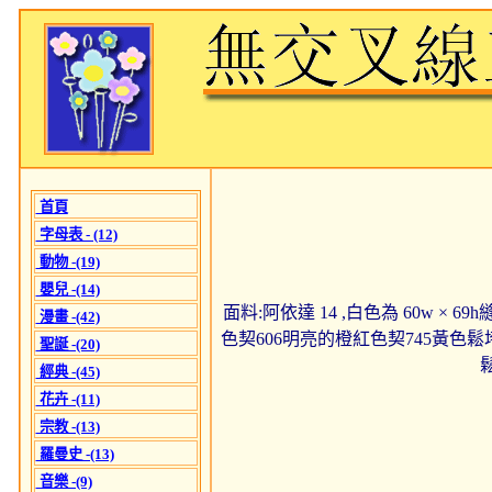
首頁
字母表 - (12)
動物 -(19)
嬰兒 -(14)
面料:阿依達 14 ,白色為 60w × 69
漫畫 -(42)
色契606明亮的橙紅色契745黃色鬆垮蒼
聖誕 -(20)
經典 -(45)
花卉 -(11)
宗教 -(13)
羅曼史 -(13)
音樂 -(9)