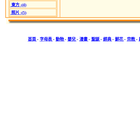
東方 -(4)
照片 -(5)
-
-
-
-
-
-
-
-
-
首頁
字母表
動物
嬰兒
漫畫
聖誕
經典
鮮花
宗教