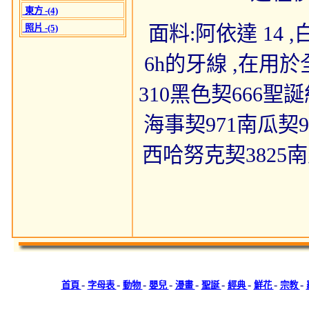
東方 -(4)
面料:阿依達 14 ,白色
照片 -(5)
6h的牙線 ,在用
310黑色契666聖
海事契971南瓜契9
西哈努克契3825南
-
-
-
-
-
-
-
-
-
首頁
字母表
動物
嬰兒
漫畫
聖誕
經典
鮮花
宗教