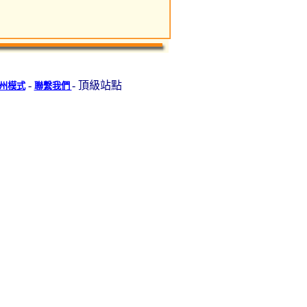
-
- 頂級站點
州模式
聯繫我們