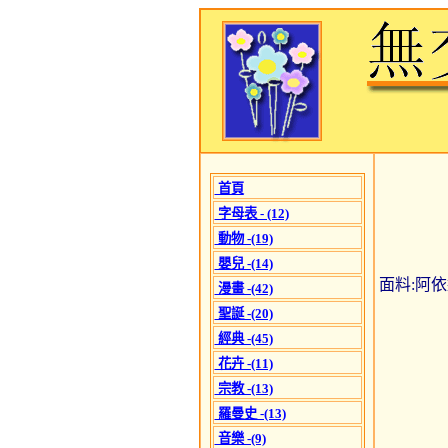
首頁
字母表 - (12)
動物 -(19)
嬰兒 -(14)
面料:阿依達
漫畫 -(42)
聖誕 -(20)
經典 -(45)
花卉 -(11)
宗教 -(13)
羅曼史 -(13)
音樂 -(9)