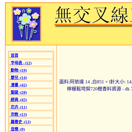
首頁
字母表 - (12)
動物 -(19)
嬰兒 -(14)
面料:阿依達 14 ,白851 × l針大小:
漫畫 -(42)
檸檬鬆垮契720橙香料資源 - dk
聖誕 -(20)
經典 -(45)
花卉 -(11)
宗教 -(13)
羅曼史 -(13)
音樂 -(9)