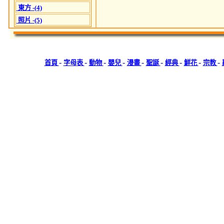
東方 -(4)
照片 -(5)
-
-
-
-
-
-
-
-
-
首頁
字母表
動物
嬰兒
漫畫
聖誕
經典
鮮花
宗教