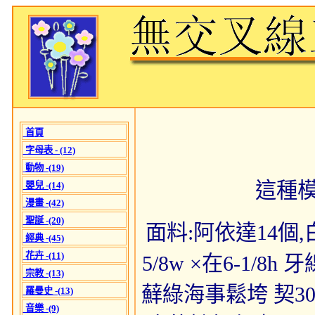
首頁
字母表 - (12)
動物 -(19)
這種
嬰兒 -(14)
漫畫 -(42)
聖誕 -(20)
面料:阿依達14個,白
經典 -(45)
花卉 -(11)
5/8w ×在6-1/
宗教 -(13)
蘚綠海事鬆垮 契307
羅曼史 -(13)
音樂 -(9)