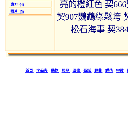
亮的橙紅色 契66
東方 -(4)
照片 -(5)
契907鸚鵡綠鬆垮 契
松石海事 契38
-
-
-
-
-
-
-
-
-
首頁
字母表
動物
嬰兒
漫畫
聖誕
經典
鮮花
宗教