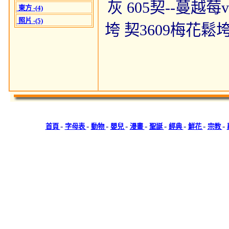
灰 605契--蔓越莓
東方 -(4)
照片 -(5)
垮 契3609梅花鬆垮
-
-
-
-
-
-
-
-
-
首頁
字母表
動物
嬰兒
漫畫
聖誕
經典
鮮花
宗教