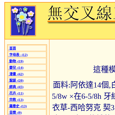
首頁
字母表 - (12)
動物 -(19)
這種
嬰兒 -(14)
漫畫 -(42)
聖誕 -(20)
面料:阿依達14個,白 
經典 -(45)
花卉 -(11)
5/8w ×在6-5/
宗教 -(13)
衣草-西哈努克 契3
羅曼史 -(13)
音樂 -(9)