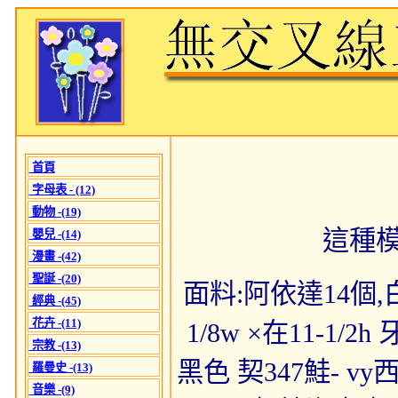
首頁
字母表 - (12)
動物 -(19)
這種
嬰兒 -(14)
漫畫 -(42)
聖誕 -(20)
面料:阿依達14個,白 
經典 -(45)
花卉 -(11)
1/8w ×在11-1
宗教 -(13)
黑色 契347鮭- v
羅曼史 -(13)
音樂 -(9)