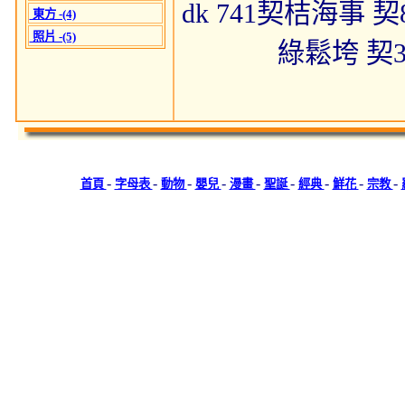
dk 741契桔海事 
東方 -(4)
照片 -(5)
綠鬆垮 契3
-
-
-
-
-
-
-
-
-
首頁
字母表
動物
嬰兒
漫畫
聖誕
經典
鮮花
宗教