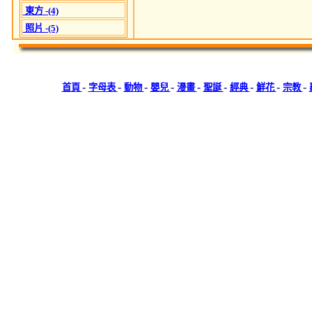
東方 -(4)
照片 -(5)
-
-
-
-
-
-
-
-
-
首頁
字母表
動物
嬰兒
漫畫
聖誕
經典
鮮花
宗教