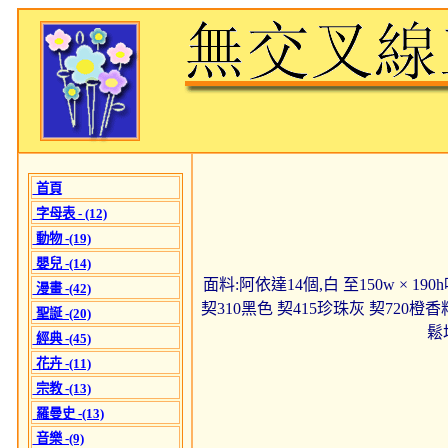
首頁
字母表 - (12)
動物 -(19)
嬰兒 -(14)
面料:阿依達14個,白 至150w × 19
漫畫 -(42)
契310黑色 契415珍珠灰 契720橙香
聖誕 -(20)
鬆
經典 -(45)
花卉 -(11)
宗教 -(13)
羅曼史 -(13)
音樂 -(9)