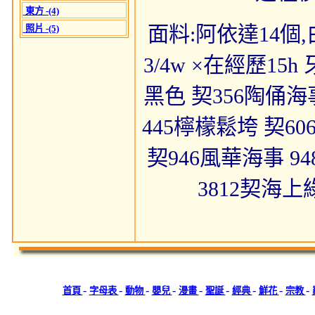
東方 -(4)
面料:阿依達14個,白 
照片 -(5)
3/4w ×在經歷15
黑色 契356陶俑海
445檸檬鬆垮 契6
契946風華海事 94
3812契海上
-
-
-
-
-
-
-
-
-
首頁
字母表
動物
嬰兒
漫畫
聖誕
經典
鮮花
宗教