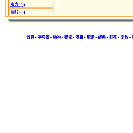
東方 -(4)
照片 -(5)
-
-
-
-
-
-
-
-
-
首頁
字母表
動物
嬰兒
漫畫
聖誕
經典
鮮花
宗教