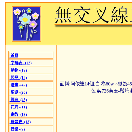
首頁
字母表 - (12)
動物 -(19)
嬰兒 -(14)
面料:阿依達14個,白 為60w ×縫為45h
漫畫 -(42)
色 契726黃玉-鬆垮 
聖誕 -(20)
經典 -(45)
花卉 -(11)
宗教 -(13)
羅曼史 -(13)
音樂 -(9)