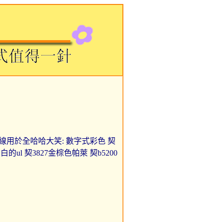
2h 牙線用於全哈哈大笑: 數字式彩色 契
的ul 契3827金棕色帕萊 契b5200