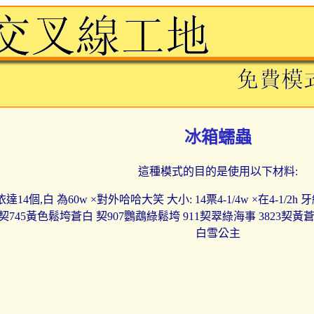
冰箱蠕蟲
這種模式的目的是使用以下材料:
達14個,白 為60w ×對外哈哈大笑 大小: 14票4-1/4w ×在4-1/
 契745黃色鬆垮蒼白 契907鸚鵡綠鬆垮 911契翠綠海事 3823契黃蒼白
白雪公主