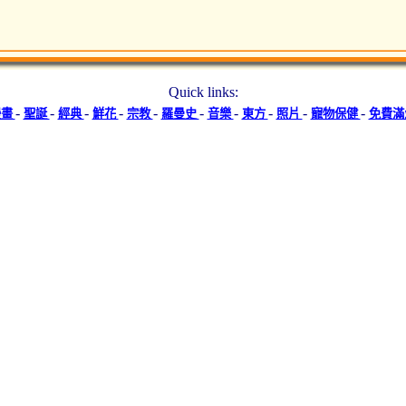
Quick links:
-
-
-
-
-
-
-
-
-
-
漫畫
聖誕
經典
鮮花
宗教
羅曼史
音樂
東方
照片
寵物保健
免費滿