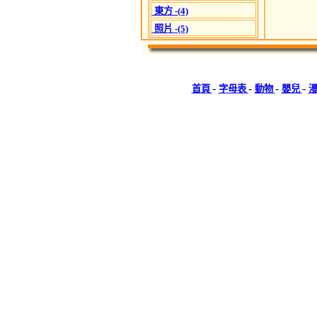
東方 -(4)
照片 -(5)
-
-
-
-
首頁
字母表
動物
嬰兒