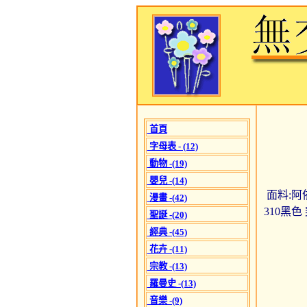
首頁
字母表 - (12)
動物 -(19)
嬰兒 -(14)
面料:阿依
漫畫 -(42)
310黑色
聖誕 -(20)
經典 -(45)
花卉 -(11)
宗教 -(13)
羅曼史 -(13)
音樂 -(9)