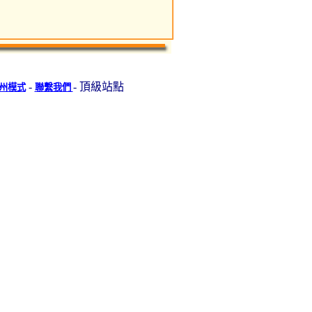
-
- 頂級站點
州模式
聯繫我們