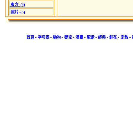
東方 -(4)
照片 -(5)
-
-
-
-
-
-
-
-
-
首頁
字母表
動物
嬰兒
漫畫
聖誕
經典
鮮花
宗教