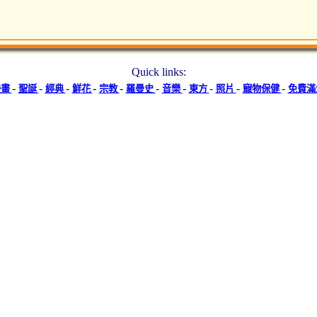
Quick links:
-
-
-
-
-
-
-
-
-
-
漫畫
聖誕
經典
鮮花
宗教
羅曼史
音樂
東方
照片
寵物保健
免費滿