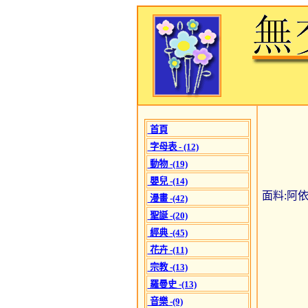
首頁
字母表 - (12)
動物 -(19)
嬰兒 -(14)
面料:阿依達
漫畫 -(42)
聖誕 -(20)
經典 -(45)
花卉 -(11)
宗教 -(13)
羅曼史 -(13)
音樂 -(9)