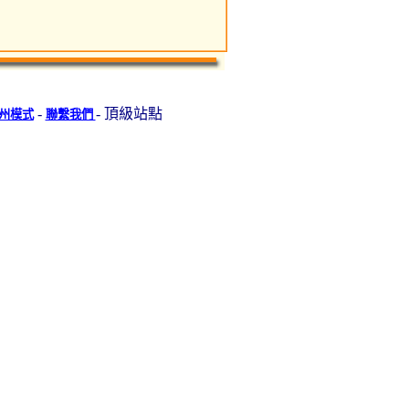
-
- 頂級站點
州模式
聯繫我們