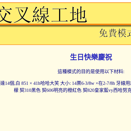
生日快樂慶祝
這種模式的目的是使用以下材料:
14個,白 851 × 41h哈哈大笑 大小: 14票6-3/8w ×在2-7/8h
檬 契310黑色 契606明亮的橙紅色 契820皇家藍vy西哈努克