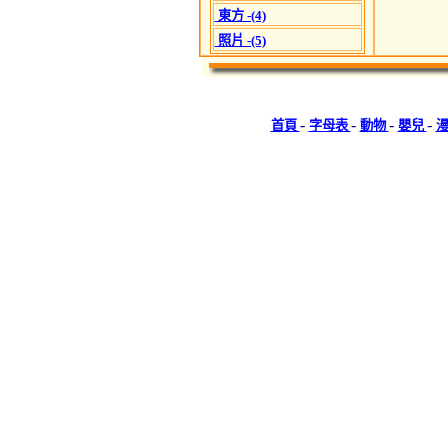
東方 -(4)
照片 -(5)
-
-
-
-
首頁
字母表
動物
嬰兒