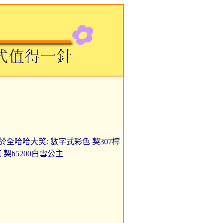
 牙線用於全哈哈大笑: 數字式彩色 契307檸
 契b5200白雪公主