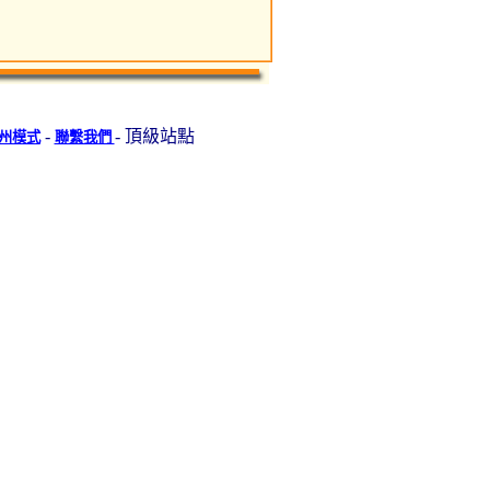
-
- 頂級站點
州模式
聯繫我們