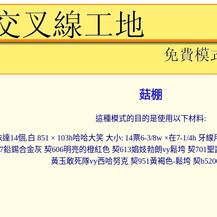
菇棚
這種模式的目的是使用以下材料:
達14個,白 851 × 103h哈哈大笑 大小: 14票6-3/8w ×在7-1/4
17鉛錫合金灰 契606明亮的橙紅色 契613娼妓勃朗vy鬆垮 契701聖
黃玉敢死隊vy西哈努克 契951黃褐色-鬆垮 契b52