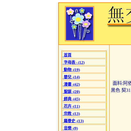
首頁
字母表 - (12)
動物 -(19)
嬰兒 -(14)
面料:阿依
漫畫 -(42)
黑色 契3
聖誕 -(20)
經典 -(45)
花卉 -(11)
宗教 -(13)
羅曼史 -(13)
音樂 -(9)