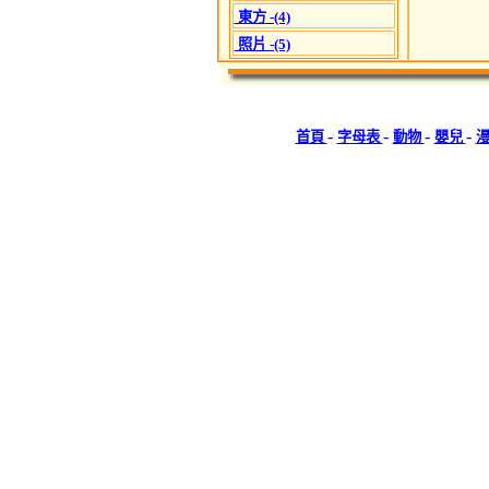
東方 -(4)
照片 -(5)
-
-
-
-
首頁
字母表
動物
嬰兒