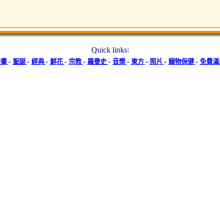
Quick links:
-
-
-
-
-
-
-
-
-
-
漫畫
聖誕
經典
鮮花
宗教
羅曼史
音樂
東方
照片
寵物保健
免費滿