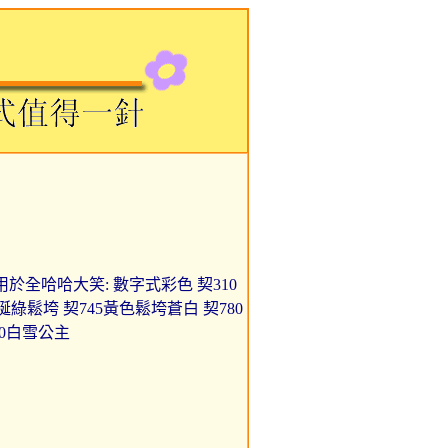
h 牙線用於全哈哈大笑: 數字式彩色 契310
誕綠鬆垮 契745黃色鬆垮蒼白 契780
00白雪公主