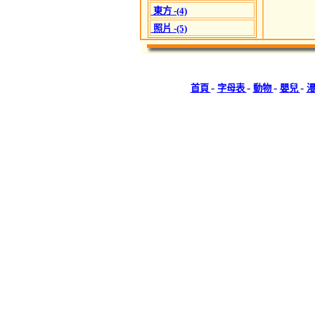
東方 -(4)
照片 -(5)
-
-
-
-
首頁
字母表
動物
嬰兒