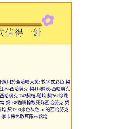
5/8h 牙線用於全哈哈大笑: 數字式彩色 契
00紅木-西哈努克 契414鋼灰-西哈努克
西哈努克 742契桔-鬆垮 契762珍珠
y鬆垮 契938咖啡棕敢死隊西哈努克 契
鬆垮 契3790米色灰色- ul的西哈努克
866摩卡棕色敢死隊vy鬆垮