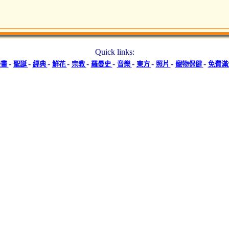
Quick links:
-
-
-
-
-
-
-
-
-
-
漫畫
聖誕
經典
鮮花
宗教
羅曼史
音樂
東方
照片
寵物保健
免費滿