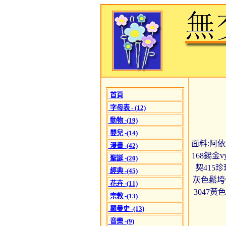
首頁
字母表 - (12)
動物 -(19)
嬰兒 -(14)
面料:阿依達
漫畫 -(42)
168錫金
聖誕 -(20)
契415珍
經典 -(45)
灰色鬆垮v
花卉 -(11)
3047黃
宗教 -(13)
羅曼史 -(13)
音樂 -(9)