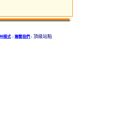
-
- 頂級站點
州模式
聯繫我們