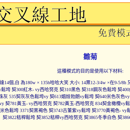
雛菊
這種模式的目的是使用以下材料:
14個,白 為180w × 135h哈哈大笑 大小: 14票12-3/4w ×在9-
vy鬆垮 契300紅木- vy西哈努克 契310黑色 契318鋼灰色鬆垮 契4
珠灰 535契灰灰色鬆垮vy 契613娼妓勃朗vy鬆垮 契640米色灰色vy
y 契781黃玉- vy西哈努克 契782黃玉-西哈努克 834契金橄欖v
色米色鬆垮 3371契黑褐色 契3743古董紫vy鬆垮 契3770黃褐色- vy
契3822秸稈鬆垮 契3852秸稈vy西哈努克 契3865冬季白色 契3