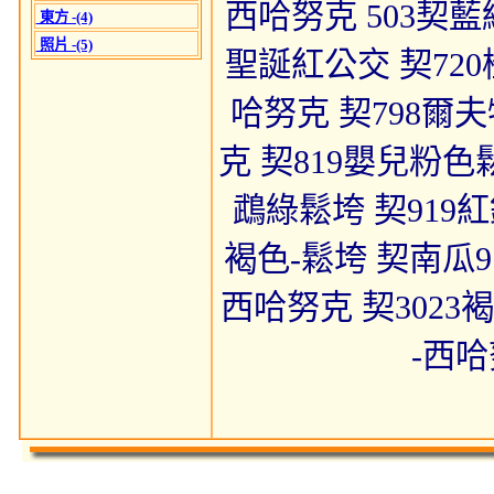
西哈努克 503契藍綠
東方 -(4)
照片 -(5)
聖誕紅公交 契720橙
哈努克 契798爾
克 契819嬰兒粉色
鵡綠鬆垮 契919紅銅
褐色-鬆垮 契南瓜9
西哈努克 契3023褐
-西哈