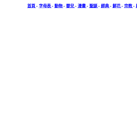
-
-
-
-
-
-
-
-
-
首頁
字母表
動物
嬰兒
漫畫
聖誕
經典
鮮花
宗教