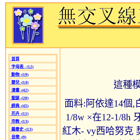
首頁
字母表 - (12)
動物 -(19)
這種
嬰兒 -(14)
漫畫 -(42)
聖誕 -(20)
面料:阿依達14個,白 
經典 -(45)
花卉 -(11)
1/8w ×在12-1
宗教 -(13)
紅木- vy西哈努克 
羅曼史 -(13)
音樂 -(9)