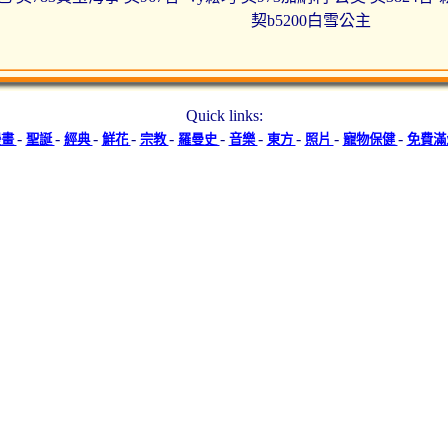
契b5200白雪公主
Quick links:
-
-
-
-
-
-
-
-
-
-
漫畫
聖誕
經典
鮮花
宗教
羅曼史
音樂
東方
照片
寵物保健
免費滿