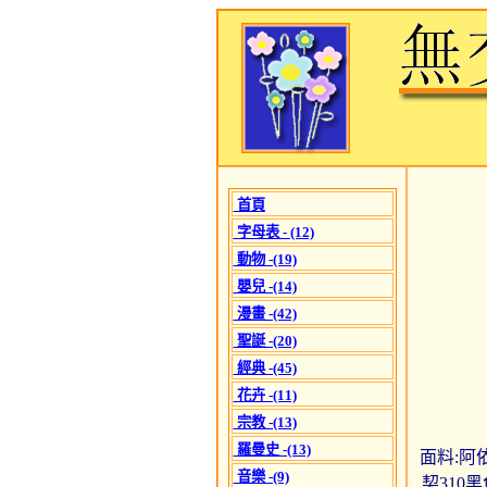
首頁
字母表 - (12)
動物 -(19)
嬰兒 -(14)
漫畫 -(42)
聖誕 -(20)
經典 -(45)
花卉 -(11)
宗教 -(13)
羅曼史 -(13)
面料:阿依
音樂 -(9)
契310黑