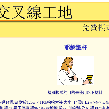
耶穌聖杯
這種模式的目的是使用以下材料:
達14個,白 對於120w × 110h哈哈大笑 大小: 14票8-1/2w ×在7
色 契783黃玉海事 契967杏- vy鬆垮 契973加納利-公交 契3824