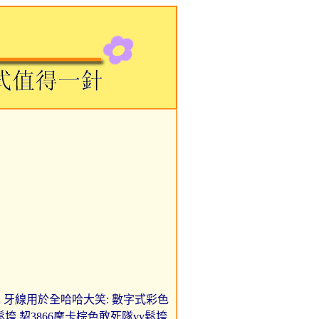
-3/4h 牙線用於全哈哈大笑: 數字式彩色
杏-鬆垮 契3866摩卡棕色敢死隊vy鬆垮