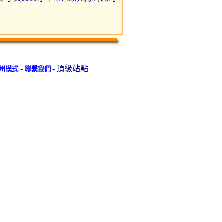
-
- 頂級站點
州模式
聯繫我們