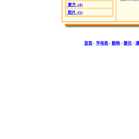
東方 -(4)
照片 -(5)
-
-
-
-
首頁
字母表
動物
嬰兒