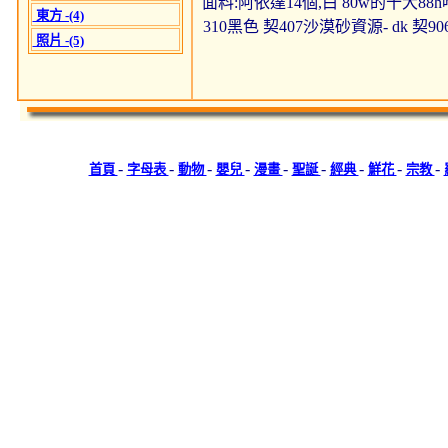
面料:阿依達14個,白 80w的十大88h
東方 -(4)
310黑色 契407沙漠砂資源- dk 契
照片 -(5)
-
-
-
-
-
-
-
-
-
首頁
字母表
動物
嬰兒
漫畫
聖誕
經典
鮮花
宗教