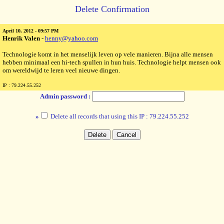
Delete Confirmation
April 10, 2012 - 09:57 PM
Henrik Valen
-
henny@yahoo.com
Technologie komt in het menselijk leven op vele manieren. Bijna alle mensen
hebben minimaal een hi-tech spullen in hun huis. Technologie helpt mensen ook
om wereldwijd te leren veel nieuwe dingen.
IP : 79.224.55.252
Admin password :
»
Delete all records that using this IP : 79.224.55.252