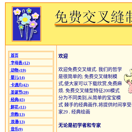
首页
欢迎
字母表-(12)
欢迎免费交叉缝式. 我们的哲学
动物-(19)
是很简单的; 免费交叉缝制模
婴儿(14)
式,使大家可以下载欣赏,免费麻
卡通片(42)
烦. 免费交叉缝型特征200模式
圣诞节(20)
分为不同类别,从简单的宝宝模
经典(45)
式 棘手的经典画作,将提供时间享
鲜花-(11)
家29 . 经典绘画
宗教(13)
浪漫(13)
无论是初学者和专家
音乐(9)