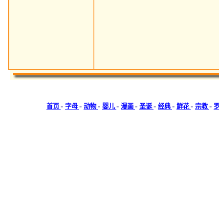
-
-
-
-
-
-
-
-
-
首页
字母
动物
婴儿
漫画
圣诞
经典
鲜花
宗教