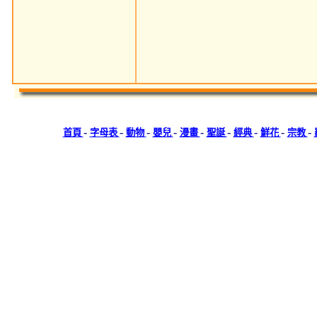
-
-
-
-
-
-
-
-
-
首頁
字母表
動物
嬰兒
漫畫
聖誕
經典
鮮花
宗教