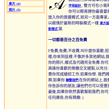
東方 -(4)
, 雙方可在小寫
字母設計
照片 -(5)
你可以輕易撩你最喜愛
放入你的首選模式.就另一方面專家
以縱情於最新的時裝模式一樣
東方
第.
影模式
一切都是百分之百免費
F免費,免費,不收費,叫什麼你喜歡,
樣,你來到這裡.不像許多其他網站,
你的照片,模式及代碼完全免費.你
高達你喜歡的樂趣交叉縫製,以充分
賣你完成縫紉工作,如果你想. 我們
興,如果你
在你的網站上,我
聯繫我們
你告訴你的朋友,讓他們也可以受惠
最後,如果你依然喜歡幫助我們,你
任何廣告,你有興趣: )