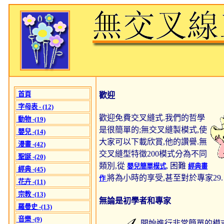
首頁
歡迎
字母表 - (12)
歡迎免費交叉縫式.我們的哲學
動物 -(19)
是很簡單的;無交叉縫製模式,使
嬰兒 -(14)
大家可以下載欣賞,他的讚譽.無
漫畫 -(42)
交叉縫型特徵200模式分為不同
聖誕 -(20)
類別,從
, 困難
嬰兒簡單模式
經典畫
經典 -(45)
將為小時的享受,甚至對於專家29.
作
花卉 -(11)
宗教 -(13)
無論是初學者和專家
羅曼史 -(13)
音樂 -(9)
開始進行非常簡單的模