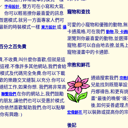
, 雙方可在小寫和大寫,
字母設計
寵物和查找
你可以輕易撩你最喜愛的訊息
首選模式.就另一方面專家人們可
可愛的小寵物和優雅的動物,
最新的時裝模式一樣
或
東方設計
攝
卡通風格,可在我們
及
動物
卡通
瀏覽到你最喜愛的動物,並選
寵物,都可以自由地去撩,並馬
百分之百免費
寵物漫畫中的卡通節.
費,不收費,叫什麼你喜歡,但就是這
宗教和鮮花
到這裡.不像許多其他網站,我們會給
,模式及代碼完全免費.你可以下載
通過搜索我們
宗教
歡的樂趣交叉縫製,以充分.你可以
兒能找到既簡單設
縫紉工作,如果你想. 我們將非常高
丹娜禱告,和更有
你
在你的網站上,我們鼓勵
聯繫我們
畫"最後的晚餐"達
的朋友,讓他們也可以受惠於模式.
後,如何妥善處理,
果你依然喜歡幫助我們,你可以點擊
可以裝飾或提高你的宗
宏偉鮮花
你有興趣: )
後記