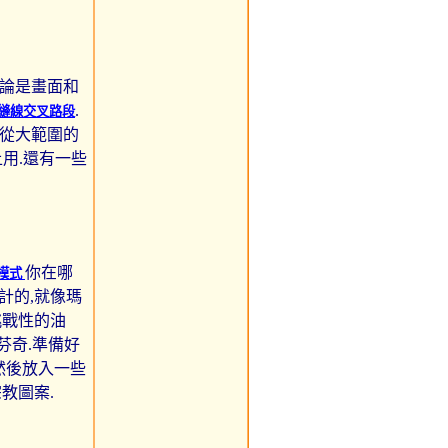
無論是畫面和
.
縫線交叉路段
擇從大範圍的
上用.還有一些
你在哪
模式
計的,就像瑪
挑戰性的油
芬奇.準備好
然後放入一些
教圖案.