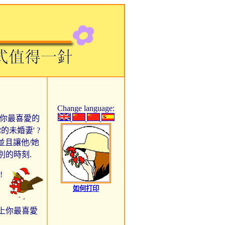
Change language:
,你最喜愛的
未婚妻' ?
並且讓他/她
別的時刻.
!
如何打印
配上你最喜愛