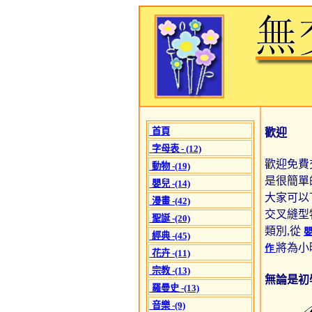
首頁
歡迎
字母表 - (12)
歡迎免費
動物 -(19)
是很簡單
嬰兒 -(14)
大家可以
漫畫 -(42)
交叉縫型
聖誕 -(20)
類別,從
經典 -(45)
將為小
作
花卉 -(11)
宗教 -(13)
無論是初
羅曼史 -(13)
音樂 -(9)