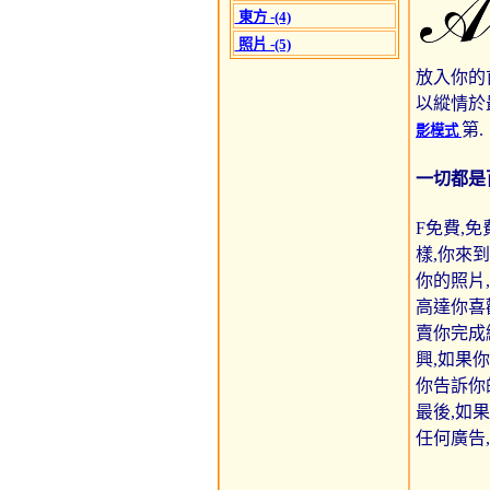
東方 -(4)
照片 -(5)
放入你的
以縱情於
第.
影模式
一切都是
F免費,免
樣,你來
你的照片
高達你喜
賣你完成
興,如果
你告訴你
最後,如
任何廣告,