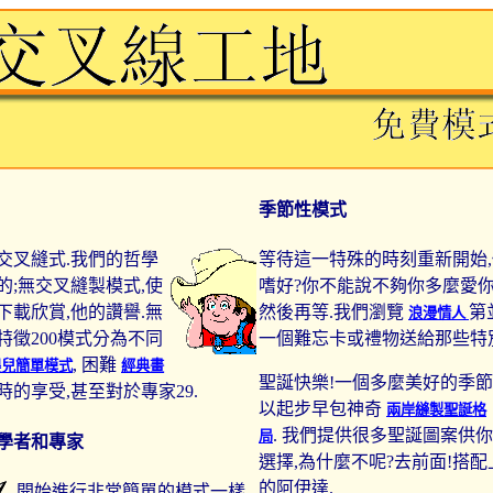
季節性模式
交叉縫式.我們的哲學
等待這一特殊的時刻重新開始
的;無交叉縫製模式,使
嗜好?你不能說不夠你多麼愛你的
下載欣賞,他的讚譽.無
然後再等.我們瀏覽
第
浪漫情人
特徵200模式分為不同
一個難忘卡或禮物送給那些特
, 困難
嬰兒簡單模式
經典畫
聖誕快樂!一個多麼美好的季節
時的享受,甚至對於專家29.
以起步早包神奇
兩岸縫製聖誕格
. 我們提供很多聖誕圖案供你
局
學者和專家
選擇,為什麼不呢?去前面!搭
的阿伊達.
開始進行非常簡單的模式一樣